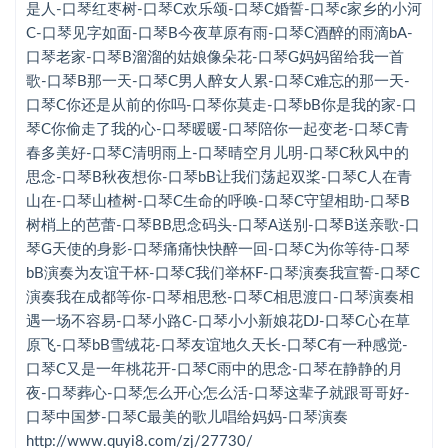
欢乐颂-口琴C
是人-口琴红枣树-口琴C欢乐颂-口琴C婚誓-口琴c家乡的小河
C-口琴见字如面-口琴B今夜草原有雨-口琴C酒醉的雨滴bA-
婚誓-口琴c
口琴老家-口琴B溜溜的姑娘像朵花-口琴G妈妈留给我一首
歌-口琴B那一天-口琴C男人醉女人累-口琴C难忘的那一天-
家乡的小河C-口琴
口琴C你还是从前的你吗-口琴你莫走-口琴bB你是我的家-口
见字如面-口琴B
琴C你偷走了我的心-口琴暖暖-口琴陪你一起变老-口琴C青
春多美好-口琴C清明雨上-口琴晴空月儿明-口琴C秋风中的
今夜草原有雨-口琴C
思念-口琴B秋夜想你-口琴bB让我们荡起双桨-口琴C人在青
酒醉的雨滴bA-口琴
山在-口琴山楂树-口琴C生命的呼唤-口琴C守望相助-口琴B
树梢上的芭蕾-口琴BB思念码头-口琴A送别-口琴B送亲歌-口
老家-口琴B
琴G天使的身影-口琴痛痛快快醉一回-口琴C为你等待-口琴
溜溜的姑娘像朵花-口琴G
bB演奏为友谊干杯-口琴C我们举杯F-口琴演奏我宣誓-口琴C
演奏我在成都等你-口琴相思愁-口琴C相思渡口-口琴演奏相
妈妈留给我一首歌-口琴B
遇一场不容易-口琴小路C-口琴小小新娘花DJ-口琴C心在草
原飞-口琴bB雪绒花-口琴友谊地久天长-口琴C有一种感觉-
那一天-口琴C
口琴C又是一年桃花开-口琴C雨中的思念-口琴在静静的月
男人醉女人累-口琴C
夜-口琴葬心-口琴怎么开心怎么活-口琴这辈子就跟哥哥好-
口琴中国梦-口琴C最美的歌儿唱给妈妈-口琴演奏
难忘的那一天-口琴C
http://www.quyi8.com/zj/27730/