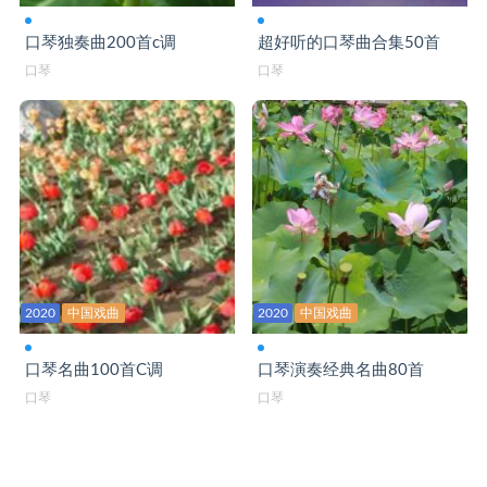
我们举杯F-口琴演奏
口琴独奏曲200首c调
超好听的口琴曲合集50首
口琴
口琴
我宣誓-口琴C演奏
我在成都等你-口琴
相思愁-口琴C
相思渡口-口琴演奏
相遇一场不容易-口琴
小路C-口琴
2020
中国戏曲
2020
中国戏曲
小小新娘花DJ-口琴C
心在草原飞-口琴bB
口琴名曲100首C调
口琴演奏经典名曲80首
口琴
口琴
雪绒花-口琴
友谊地久天长-口琴C
有一种感觉-口琴C