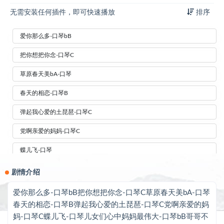
无需安装任何插件，即可快速播放
排序
爱你那么多-口琴bB
把你想把你念-口琴C
草原春天美bA-口琴
春天的相恋-口琴B
弹起我心爱的土琵琶-口琴C
党啊亲爱的妈妈-口琴C
蝶儿飞-口琴
儿女们心中妈妈最伟大-口琴bB
剧情介绍
哥哥不是人-口琴
爱你那么多-口琴bB把你想把你念-口琴C草原春天美bA-口琴
春天的相恋-口琴B弹起我心爱的土琵琶-口琴C党啊亲爱的妈
红枣树-口琴C
妈-口琴C蝶儿飞-口琴儿女们心中妈妈最伟大-口琴bB哥哥不