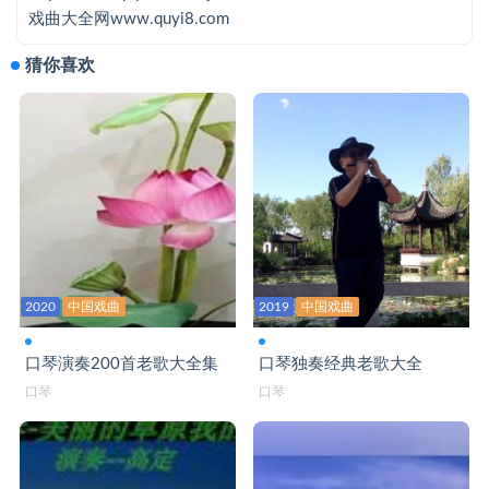
你还是从前的你吗-口琴
戏曲大全网www.quyi8.com
你莫走-口琴bB
猜你喜欢
你是我的家-口琴C
你偷走了我的心-口琴
暖暖-口琴
陪你一起变老-口琴C
青春多美好-口琴C
清明雨上-口琴
2020
中国戏曲
2019
中国戏曲
晴空月儿明-口琴C
口琴演奏200首老歌大全集
口琴独奏经典老歌大全
秋风中的思念-口琴B
口琴
口琴
秋夜想你-口琴bB
让我们荡起双桨-口琴C