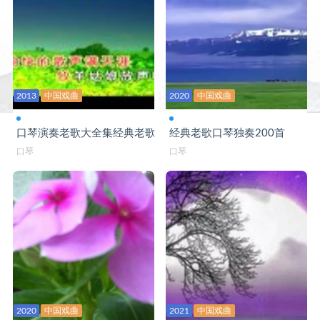
人在青山在-口琴
山楂树-口琴C
生命的呼唤-口琴C
2013
守望相助-口琴B
中国戏曲
2020
中国戏曲
树梢上的芭蕾-口琴BB
口琴演奏老歌大全集经典老歌口琴版
经典老歌口琴独奏200首
思念码头-口琴A
口琴
口琴
送别-口琴B
送亲歌-口琴G
天使的身影-口琴
痛痛快快醉一回-口琴C
为你等待-口琴bB演奏
2020
中国戏曲
2021
中国戏曲
为友谊干杯-口琴C