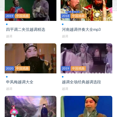
2019
中国戏曲
2018
中国戏曲
四平调二夹弦越调精选
河南越调伴奏大全mp3
越调
越调
2020
中国戏曲
2019
中国戏曲
申凤梅越调大全
越调全场经典越调选段
越调
越调