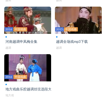
越调
越调
2016
中国戏曲
2015
中国戏曲
河南越调申凤梅全集
越调全场戏mp3下载
越调
越调
2016
中国戏曲
地方戏曲乐腔越调丝弦选段大全
地方戏