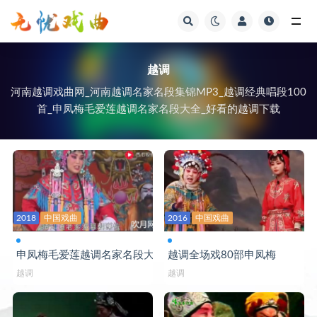
视频
越调
河南越调戏曲网_河南越调名家名段集锦MP3_越调经典唱段100
首_申凤梅毛爱莲越调名家名段大全_好看的越调下载
2018
中国戏曲
2016
中国戏曲
申凤梅毛爱莲越调名家名段大全
越调全场戏80部申凤梅
越调
越调