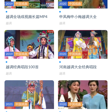
2019
中国戏曲
2020
中国戏曲
越调全场戏视频长篇MP4
申凤梅申小梅越调大全
越调
越调
2019
中国戏曲
2020
中国戏曲
越调经典唱段100首
河南越调大全经典唱段
越调
越调
2021
中国戏曲
2020
中国戏曲