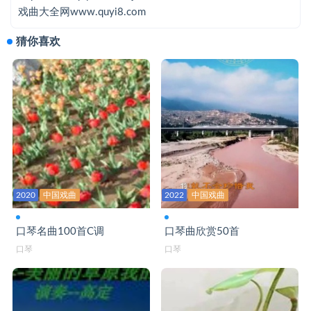
你还是从前的你吗-口琴
戏曲大全网www.quyi8.com
你莫走-口琴bB
猜你喜欢
你是我的家-口琴C
你偷走了我的心-口琴
暖暖-口琴
陪你一起变老-口琴C
青春多美好-口琴C
清明雨上-口琴
2020
中国戏曲
2022
中国戏曲
晴空月儿明-口琴C
口琴名曲100首C调
口琴曲欣赏50首
秋风中的思念-口琴B
口琴
口琴
秋夜想你-口琴bB
让我们荡起双桨-口琴C