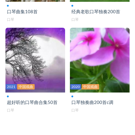
我们举杯F-口琴演奏
口琴曲集108首
经典老歌口琴独奏200首
口琴
口琴
我宣誓-口琴C演奏
我在成都等你-口琴
相思愁-口琴C
相思渡口-口琴演奏
相遇一场不容易-口琴
小路C-口琴
2021
中国戏曲
2020
中国戏曲
小小新娘花DJ-口琴C
心在草原飞-口琴bB
超好听的口琴曲合集50首
口琴独奏曲200首c调
口琴
口琴
雪绒花-口琴
友谊地久天长-口琴C
有一种感觉-口琴C