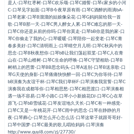
欢乐颂-口琴C
是人-口琴红枣树-口琴C欢乐颂-口琴C婚誓-口琴c家乡的小河
C-口琴见字如面-口琴B今夜草原有雨-口琴C酒醉的雨滴bA-
婚誓-口琴c
口琴老家-口琴B溜溜的姑娘像朵花-口琴G妈妈留给我一首
歌-口琴B那一天-口琴C男人醉女人累-口琴C难忘的那一天-
家乡的小河C-口琴
口琴C你还是从前的你吗-口琴你莫走-口琴bB你是我的家-口
见字如面-口琴B
琴C你偷走了我的心-口琴暖暖-口琴陪你一起变老-口琴C青
春多美好-口琴C清明雨上-口琴晴空月儿明-口琴C秋风中的
今夜草原有雨-口琴C
思念-口琴B秋夜想你-口琴bB让我们荡起双桨-口琴C人在青
酒醉的雨滴bA-口琴
山在-口琴山楂树-口琴C生命的呼唤-口琴C守望相助-口琴B
树梢上的芭蕾-口琴BB思念码头-口琴A送别-口琴B送亲歌-口
老家-口琴B
琴G天使的身影-口琴痛痛快快醉一回-口琴C为你等待-口琴
溜溜的姑娘像朵花-口琴G
bB演奏为友谊干杯-口琴C我们举杯F-口琴演奏我宣誓-口琴C
演奏我在成都等你-口琴相思愁-口琴C相思渡口-口琴演奏相
妈妈留给我一首歌-口琴B
遇一场不容易-口琴小路C-口琴小小新娘花DJ-口琴C心在草
原飞-口琴bB雪绒花-口琴友谊地久天长-口琴C有一种感觉-
那一天-口琴C
口琴C又是一年桃花开-口琴C雨中的思念-口琴在静静的月
男人醉女人累-口琴C
夜-口琴葬心-口琴怎么开心怎么活-口琴这辈子就跟哥哥好-
口琴中国梦-口琴C最美的歌儿唱给妈妈-口琴演奏
难忘的那一天-口琴C
http://www.quyi8.com/zj/27730/