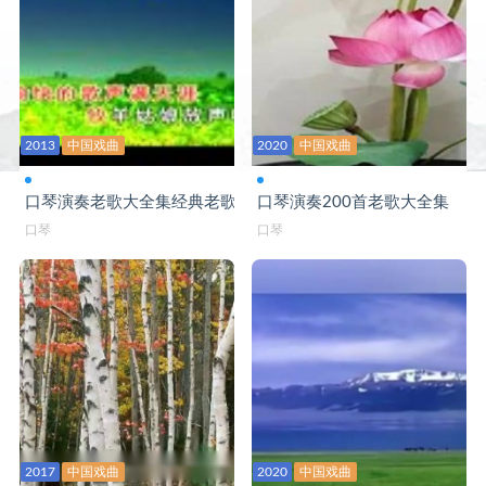
人在青山在-口琴
山楂树-口琴C
生命的呼唤-口琴C
2013
守望相助-口琴B
中国戏曲
2020
中国戏曲
树梢上的芭蕾-口琴BB
口琴演奏老歌大全集经典老歌口琴版
口琴演奏200首老歌大全集
思念码头-口琴A
口琴
口琴
送别-口琴B
送亲歌-口琴G
天使的身影-口琴
痛痛快快醉一回-口琴C
为你等待-口琴bB演奏
2017
中国戏曲
2020
中国戏曲
为友谊干杯-口琴C