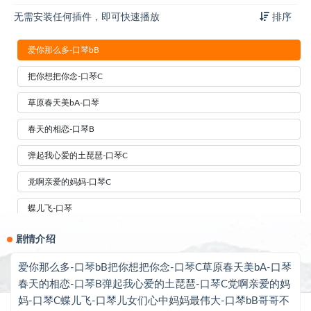
无需安装任何插件，即可快速播放
排序
爱你那么多-口琴bB
把你想把你念-口琴C
草原春天美bA-口琴
春天的相恋-口琴B
弹起我心爱的土琵琶-口琴C
党啊亲爱的妈妈-口琴C
蝶儿飞-口琴
儿女们心中妈妈最伟大-口琴bB
剧情介绍
哥哥不是人-口琴
爱你那么多-口琴bB把你想把你念-口琴C草原春天美bA-口琴
春天的相恋-口琴B弹起我心爱的土琵琶-口琴C党啊亲爱的妈
红枣树-口琴C
妈-口琴C蝶儿飞-口琴儿女们心中妈妈最伟大-口琴bB哥哥不