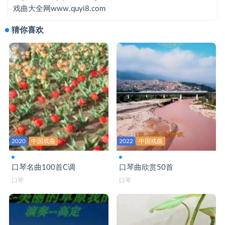
你还是从前的你吗-口琴
戏曲大全网www.quyi8.com
你莫走-口琴bB
猜你喜欢
你是我的家-口琴C
你偷走了我的心-口琴
暖暖-口琴
陪你一起变老-口琴C
青春多美好-口琴C
清明雨上-口琴
2020
中国戏曲
2022
中国戏曲
晴空月儿明-口琴C
口琴名曲100首C调
口琴曲欣赏50首
秋风中的思念-口琴B
口琴
口琴
秋夜想你-口琴bB
让我们荡起双桨-口琴C