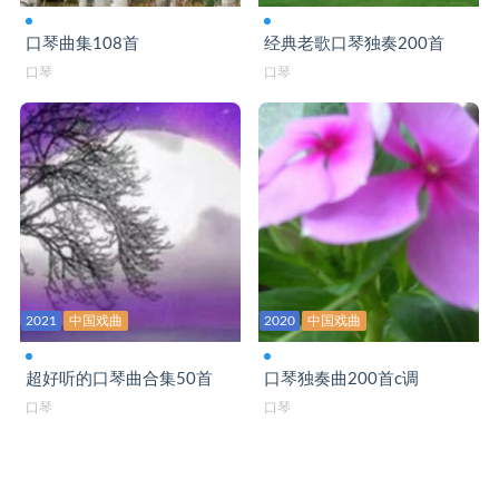
我们举杯F-口琴演奏
口琴曲集108首
经典老歌口琴独奏200首
口琴
口琴
我宣誓-口琴C演奏
我在成都等你-口琴
相思愁-口琴C
相思渡口-口琴演奏
相遇一场不容易-口琴
小路C-口琴
2021
中国戏曲
2020
中国戏曲
小小新娘花DJ-口琴C
心在草原飞-口琴bB
超好听的口琴曲合集50首
口琴独奏曲200首c调
口琴
口琴
雪绒花-口琴
友谊地久天长-口琴C
有一种感觉-口琴C