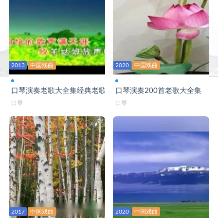
人在青山在-口琴
山楂树-口琴C
生命的呼唤-口琴C
2013
守望相助-口琴B
中国戏曲
2020
中国戏曲
树梢上的芭蕾-口琴BB
口琴演奏老歌大全集经典老歌口琴版
口琴演奏200首老歌大全集
思念码头-口琴A
口琴
口琴
送别-口琴B
送亲歌-口琴G
天使的身影-口琴
痛痛快快醉一回-口琴C
为你等待-口琴bB演奏
2017
中国戏曲
2020
中国戏曲
为友谊干杯-口琴C