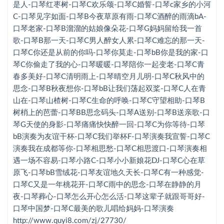
欢乐颂-口琴C
是人-口琴红枣树-口琴C欢乐颂-口琴C婚誓-口琴c家乡的小河
C-口琴见字如面-口琴B今夜草原有雨-口琴C酒醉的雨滴bA-
婚誓-口琴c
口琴老家-口琴B溜溜的姑娘像朵花-口琴G妈妈留给我一首
歌-口琴B那一天-口琴C男人醉女人累-口琴C难忘的那一天-
家乡的小河C-口琴
口琴C你还是从前的你吗-口琴你莫走-口琴bB你是我的家-口
见字如面-口琴B
琴C你偷走了我的心-口琴暖暖-口琴陪你一起变老-口琴C青
春多美好-口琴C清明雨上-口琴晴空月儿明-口琴C秋风中的
今夜草原有雨-口琴C
思念-口琴B秋夜想你-口琴bB让我们荡起双桨-口琴C人在青
酒醉的雨滴bA-口琴
山在-口琴山楂树-口琴C生命的呼唤-口琴C守望相助-口琴B
树梢上的芭蕾-口琴BB思念码头-口琴A送别-口琴B送亲歌-口
老家-口琴B
琴G天使的身影-口琴痛痛快快醉一回-口琴C为你等待-口琴
溜溜的姑娘像朵花-口琴G
bB演奏为友谊干杯-口琴C我们举杯F-口琴演奏我宣誓-口琴C
演奏我在成都等你-口琴相思愁-口琴C相思渡口-口琴演奏相
妈妈留给我一首歌-口琴B
遇一场不容易-口琴小路C-口琴小小新娘花DJ-口琴C心在草
原飞-口琴bB雪绒花-口琴友谊地久天长-口琴C有一种感觉-
那一天-口琴C
口琴C又是一年桃花开-口琴C雨中的思念-口琴在静静的月
男人醉女人累-口琴C
夜-口琴葬心-口琴怎么开心怎么活-口琴这辈子就跟哥哥好-
口琴中国梦-口琴C最美的歌儿唱给妈妈-口琴演奏
难忘的那一天-口琴C
http://www.quyi8.com/zj/27730/