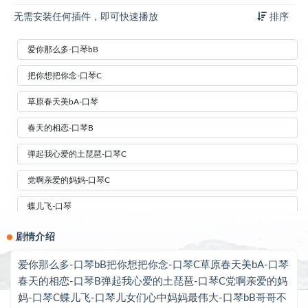
无需安装任何插件，即可快速播放
排序
爱你那么多-口琴bB
把你想把你念-口琴C
草原春天美bA-口琴
春天的相恋-口琴B
弹起我心爱的土琵琶-口琴C
党啊亲爱的妈妈-口琴C
蝶儿飞-口琴
儿女们心中妈妈最伟大-口琴bB
剧情介绍
哥哥不是人-口琴
爱你那么多-口琴bB把你想把你念-口琴C草原春天美bA-口琴
春天的相恋-口琴B弹起我心爱的土琵琶-口琴C党啊亲爱的妈
红枣树-口琴C
妈-口琴C蝶儿飞-口琴儿女们心中妈妈最伟大-口琴bB哥哥不