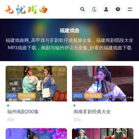
视频
福建戏曲
福建戏曲网_高甲戏与芗剧歌仔戏视频全集，福建闽剧唱段大全
MP3戏曲下载，闽剧与福州评话大全集_好看的福建戏曲下载
2020
中国戏曲
2021
中国戏曲
福州闽剧200集
闽南芗剧经典大全
闽剧
芗剧