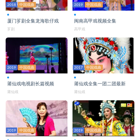
2018
中国戏曲
2019
中国戏曲
厦门芗剧全集龙海歌仔戏
闽南高甲戏视频全集
芗剧
高甲戏
2019
中国戏曲
2017
中国戏曲
莆仙戏电视剧长篇视频
莆仙戏全集一团二团最新
莆仙戏
莆仙戏
2019
中国戏曲
2019
中国戏曲