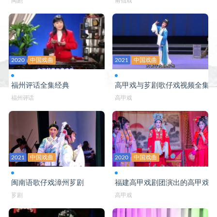
闽剧
莆仙戏
2020
中国戏曲
2021
中国戏曲
福州评话全集经典
高甲戏与芗剧歌仔戏视频全集
福州评话
高甲戏
2021
中国戏曲
2020
中国戏曲
闽南语歌仔戏漳州芗剧
福建高甲戏剧团演出的高甲戏
芗剧
高甲戏