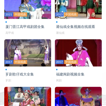
2021
中国戏曲
2015
中国戏曲
厦门晋江高甲戏剧团全集
莆仙戏全集视频在线观看
高甲戏
莆仙戏
2017
中国戏曲
2017
中国戏曲
芗剧歌仔戏大全集
福建闽剧视频全集
芗剧
闽剧