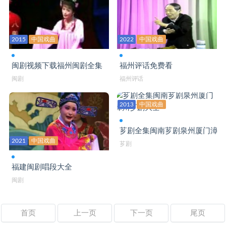
2015
中国戏曲
2022
中国戏曲
闽剧视频下载福州闽剧全集
福州评话免费看
闽剧
福州评话
2013
中国戏曲
芗剧全集闽南芗剧泉州厦门漳州
2021
中国戏曲
芗剧
福建闽剧唱段大全
闽剧
首页
上一页
下一页
尾页