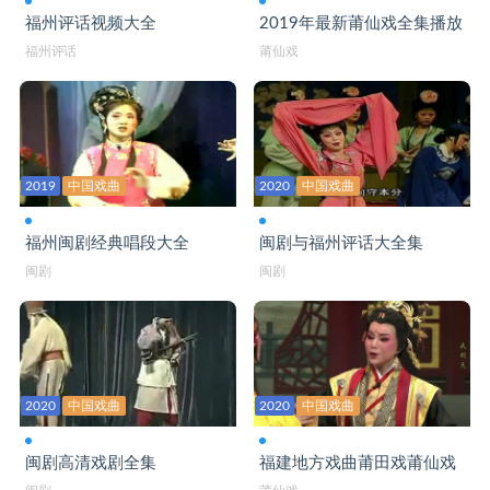
福州评话视频大全
2019年最新莆仙戏全集播放
福州评话
莆仙戏
2019
中国戏曲
2020
中国戏曲
福州闽剧经典唱段大全
闽剧与福州评话大全集
闽剧
闽剧
2020
中国戏曲
2020
中国戏曲
闽剧高清戏剧全集
福建地方戏曲莆田戏莆仙戏