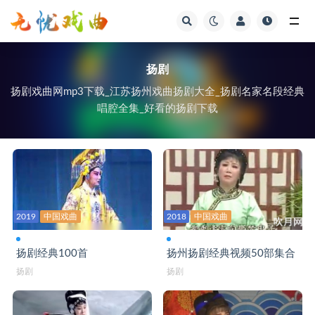
视频
扬剧
扬剧戏曲网mp3下载_江苏扬州戏曲扬剧大全_扬剧名家名段经典
唱腔全集_好看的扬剧下载
2019
中国戏曲
2018
中国戏曲
扬剧经典100首
扬州扬剧经典视频50部集合
扬剧
扬剧