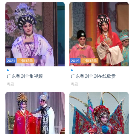
粤唱粤好戏-三笑姻缘2 何飞龙 梁淑卿
粤唱粤好戏-司徒美堂1
粤唱粤好戏-司徒美堂2
粤剧 错乱鸳鸯-严泽芳余阳丽
粤剧 孤雁哀鸣十八秋 李玲梅盖世英陈月圆莫熙
2021
中国戏曲
2019
中国戏曲
粤剧 三娘教子 红线女 黄志明 郭凤女
广东粤剧全集视频
广东粤剧全剧在线欣赏
粤剧 搜宫 陈诗敏 吴川市粤剧团
粤剧
粤剧
粤剧 西厢月下情-西厢记-倪惠英梁耀安
粤剧 戏说红楼梦 千珊郑雅琪林颖施王志良琼花
粤剧 杨门女将之 歼敌-梁非同
粤剧 杨门女将之定计-梁非同
粤剧 杨门女将之探谷-梁非同