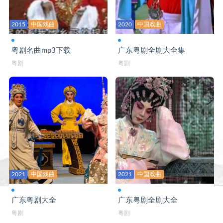
粤唱粤好戏-红鸾喜2 曾慧司马祥陈永红麦贵格
2015
中国戏曲
2020
中国戏曲
粤唱粤好戏-红鸾喜3 曾慧司马祥陈永红麦贵格
粤唱粤好戏-虎将马超1 黄春强李嘉宜康健吴思
粤剧名曲mp3下载
广东粤剧全剧大全集
粤剧
粤剧
粤唱粤好戏-虎将马超2 黄春强李嘉宜康健吴思
粤唱粤好戏-虎将马超3 黄春强李嘉宜康健吴思
粤唱粤好戏-伦文叙传奇1 丁凡蒋文端黄春强林
粤唱粤好戏-伦文叙传奇2 丁凡蒋文端黄春强林
粤唱粤好戏-蛮汉刁妻 龙贯天 曾慧 南唐李后
粤唱粤好戏-梦断香销四十年-下罗家宝 李淑勤
2021
中国戏曲
2021
中国戏曲
粤唱粤好戏-睿王与庄妃1 吴泽东晓莹黄春强梁
粤唱粤好戏-睿王与庄妃2 吴泽东晓莹黄春强梁
广东粤剧大全
广东粤剧全剧大全
粤剧
粤剧
粤唱粤好戏-三笑姻缘1 何飞龙 梁淑卿