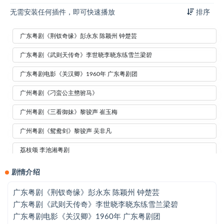
无需安装任何插件，即可快速播放
排序
广东粤剧《荆钗奇缘》彭永东 陈颖州 钟楚芸
广东粤剧《武则天传奇》李世晓李晓东练雪兰梁碧
广东粤剧电影《关汉卿》1960年 广东粤剧团
广州粤剧《刁蛮公主戆驸马》
广州粤剧《三看御妹》黎骏声 崔玉梅
广州粤剧《鸳鸯剑》黎骏声 吴非凡
荔枝颂 李池湘粤剧
荔枝颂 梁素梅
剧情介绍
荔枝颂 琼霞
广东粤剧《荆钗奇缘》彭永东 陈颖州 钟楚芸
广东粤剧《武则天传奇》李世晓李晓东练雪兰梁碧
荔枝颂-李池湘粤曲演唱会
广东粤剧电影《关汉卿》1960年 广东粤剧团