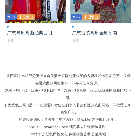
粤剧 昭君出塞_-红线女-黄志明 吕雁声
2021
中国戏曲
2022
中国戏曲
粤剧 赵子龙保主过江 李淑勤季华升
广东粤剧粤曲经典曲目
广东古装粤剧全剧所有
粤剧《 红菱巧破无头案》麦文洁 姚志强
粤剧
粤剧
粤剧《 红梅记》丁凡蒋文端
粤剧《 花江恩情未了缘》梁耀安 李淑勤 季华
粤剧《 紫钗记》许文杰-邱小娜-冼鉴棠
版权声明:本站部分资源来自优酷土豆网公开分享的内容和戏迷朋友分享，仅供
粤剧《白蛇传-情》
喜爱戏曲的网友学习，不存储任何资源。
戏曲MP3下载、戏曲MP3下载打包、戏曲MP3免费下载,无忧戏曲网戏曲MP3下
粤剧《白燕迎春》1992 红线女 欧凯明
载
粤剧《白燕迎春》之春天里的风涛 杨小秋 梁耀
{
无忧戏曲网
}是一个戏曲爱好者建立的个人非营利性的戏曲网站，不接受任何
商业广告.
粤剧《背解红罗》苏春梅 李伟昌
如果收录内容无意侵犯了您的权益，请给我们发送邮件联系，
粤剧《碧海狂僧》陈韵红晓毅吴思明陈世才林海涛
xiqubuluo#outlook.com 我们将会尽快删除处理.
本站宗旨:弘扬民族文化 传播戏曲艺术 公益网站