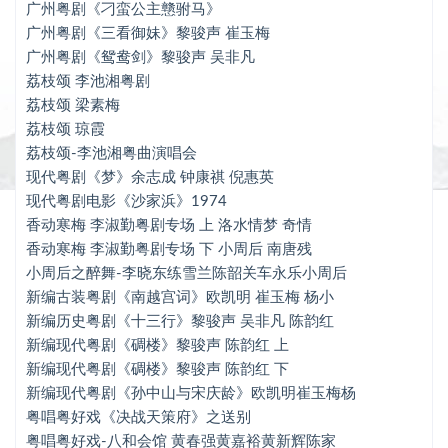
现代粤剧《梦》余志成 钟康祺 倪惠英
广州粤剧《刁蛮公主戆驸马》
广州粤剧《三看御妹》黎骏声 崔玉梅
现代粤剧电影《沙家浜》1974
广州粤剧《鸳鸯剑》黎骏声 吴非凡
荔枝颂 李池湘粤剧
香动寒梅 李淑勤粤剧专场 上 洛水情梦 奇情
荔枝颂 梁素梅
香动寒梅 李淑勤粤剧专场 下 小周后 南唐残
荔枝颂 琼霞
荔枝颂-李池湘粤曲演唱会
小周后之醉舞-李晓东练雪兰陈韶关车永乐小周后
现代粤剧《梦》余志成 钟康祺 倪惠英
新编古装粤剧《南越宫词》欧凯明 崔玉梅 杨小
现代粤剧电影《沙家浜》1974
香动寒梅 李淑勤粤剧专场 上 洛水情梦 奇情
新编历史粤剧《十三行》黎骏声 吴非凡 陈韵红
香动寒梅 李淑勤粤剧专场 下 小周后 南唐残
新编现代粤剧《碉楼》黎骏声 陈韵红 上
小周后之醉舞-李晓东练雪兰陈韶关车永乐小周后
新编古装粤剧《南越宫词》欧凯明 崔玉梅 杨小
新编现代粤剧《碉楼》黎骏声 陈韵红 下
新编历史粤剧《十三行》黎骏声 吴非凡 陈韵红
新编现代粤剧《碉楼》黎骏声 陈韵红 上
新编现代粤剧《孙中山与宋庆龄》欧凯明崔玉梅杨
新编现代粤剧《碉楼》黎骏声 陈韵红 下
粤唱粤好戏《决战天策府》之送别
新编现代粤剧《孙中山与宋庆龄》欧凯明崔玉梅杨
粤唱粤好戏《决战天策府》之送别
粤唱粤好戏-八和会馆 黄春强黄嘉裕黄新辉陈家
粤唱粤好戏-八和会馆 黄春强黄嘉裕黄新辉陈家