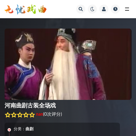
视频
河南曲剧古装全场戏
(
0次评分
)
nan
分类：
曲剧