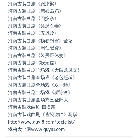
河南古装曲剧《跑汴梁》
大型古装曲剧全场《严嵩要饭》10集
河南古装曲剧《亲娘后妈》
河南古装曲剧《四换亲》
古装曲剧《琵琶记》全剧
河南古装曲剧《吴汉杀妻》
河南古装曲剧《五凤岭》
古装曲剧《屠夫状元》全场
河南古装曲剧《杨春扫雪》全场
古装曲剧《铡西宫》全集
河南古装曲剧《周仁献嫂》
河南古装曲剧《朱买臣休妻》
古装曲剧全场戏《三打金枝》下
河南古装曲剧《状元媒》
海连池曲剧团专场演出
河南古装曲剧全场戏《大破龙凤寺》
河南古装曲剧全场戏《老包赶考》
河南地方戏曲剧《药香》
河南古装曲剧全场戏《双玉蝉》
河南古装曲剧全场戏《斩陈河》
河南古装曲剧 青云庵
河南古装曲剧全场戏三圣归天
河南古装曲剧 四郎探母
河南古装戏曲剧 四换亲
河南古装戏曲剧《背靴访帅》马琪
河南古装曲剧 铡郭槐
http://www.quyi8.com/topiclist/
河南古装曲剧《包公告状》全场
戏曲大全网www.quyi8.com