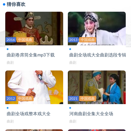
河南古装曲剧《赶花轿》
猜你喜欢
河南古装曲剧《古董与娇妻》
河南古装曲剧《汉宫血泪》全场
河南古装曲剧《荆钗记》全集
2016
中国戏曲
2013
中国戏曲
河南古装曲剧《惊蛰》全场
曲剧卷席筒全集mp3下载
曲剧全场戏大全曲剧选段专辑
河南古装曲剧《刘备托孤》
曲剧
曲剧
河南古装曲剧《刘秀还乡》全剧
河南古装曲剧《马前泼水》
河南古装曲剧《跑汴梁》
2012
中国戏曲
2021
中国戏曲
河南古装曲剧《亲娘后妈》
河南古装曲剧《四换亲》
曲剧全场戏整本戏大全
河南曲剧全集大全全场
曲剧
曲剧
河南古装曲剧《吴汉杀妻》