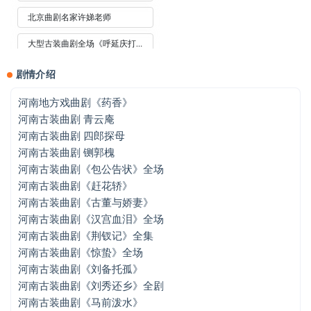
北京曲剧名家许娣老师
大型古装曲剧全场《呼延庆打擂》上
大型古装曲剧全场《呼延庆打擂》下
剧情介绍
大型古装曲剧全场《严嵩要饭》01集
河南地方戏曲剧《药香》
河南古装曲剧 青云庵
大型古装曲剧全场《严嵩要饭》02集
河南古装曲剧 四郎探母
大型古装曲剧全场《严嵩要饭》03集
河南古装曲剧 铡郭槐
河南古装曲剧《包公告状》全场
大型古装曲剧全场《严嵩要饭》04集
河南古装曲剧《赶花轿》
河南古装曲剧《古董与娇妻》
大型古装曲剧全场《严嵩要饭》05集
河南古装曲剧《汉宫血泪》全场
大型古装曲剧全场《严嵩要饭》06集
河南古装曲剧《荆钗记》全集
河南古装曲剧《惊蛰》全场
大型古装曲剧全场《严嵩要饭》07集
河南古装曲剧《刘备托孤》
大型古装曲剧全场《严嵩要饭》08集
河南古装曲剧《刘秀还乡》全剧
河南古装曲剧《马前泼水》
大型古装曲剧全场《严嵩要饭》09集