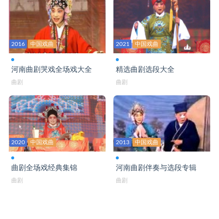
河南古装曲剧《五凤岭》
河南古装曲剧《杨春扫雪》全场
河南古装曲剧《周仁献嫂》
2016
中国戏曲
2021
中国戏曲
河南古装曲剧《朱买臣休妻》
河南曲剧哭戏全场戏大全
精选曲剧选段大全
河南古装曲剧《状元媒》
曲剧
曲剧
河南古装曲剧全场戏《大破龙凤寺》
河南古装曲剧全场戏《老包赶考》
河南古装曲剧全场戏《双玉蝉》
2020
中国戏曲
2013
中国戏曲
河南古装曲剧全场戏《斩陈河》
曲剧全场戏经典集锦
河南曲剧伴奏与选段专辑
河南古装曲剧全场戏三圣归天
曲剧
曲剧
河南古装戏曲剧 四换亲
河南古装戏曲剧《背靴访帅》马琪