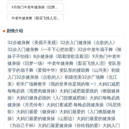
9月热门中老年健身操《旧梦一场》
中老年健身舞《梨花飞情人泪》
变队形变字的扇子舞《爱我中华》
剧情介绍
变队形的腰鼓舞《山河美》
32步健身舞《美观不美观》32步入门健身操《点歌的人》
32步入门健身舞《一不下心把你爱》32步中老年扇子舞《辣
初级入门32步健身操《点歌的人》
妹子不怕辣》8步健身操《唱着情歌流着泪》9月热门中老年
初级优美32步广场舞《北江美》
健身操《旧梦一场》 中老年健身舞《梨花飞情人泪》变队形
变字的扇子舞《爱我中华》变队形的腰鼓舞《山河美》初级
初学广场舞教学《我的世界你是我的唯一》
入门32步健身操《点歌的人》初级优美32步广场舞《北江
美》初学广场舞教学《我的世界你是我的唯一》大妈们减肥
大妈们减肥每晚必跳《甩赘肉健身操》
每晚必跳《甩赘肉健身操》大妈们减肥最爱跳的《燃脂健身
大妈们减肥最爱跳的《燃脂健身操》
操》大妈们健身必跳的《入门扭腰减肥操》大妈们每晚必跳
健身操《月亮传奇》大妈们要减肥 每晚必跳健身操《玛尼情
大妈们健身必跳的《入门扭腰减肥操》
歌》大妈们最爱《健身操》大妈们最爱的《入门燃脂健身
大妈们每晚必跳健身操《月亮传奇》
操》大妈们最爱的健身操《山那边》大妈们最爱的健身操
《为自己干杯》大妈们最爱健身操《你给我的爱》大妈入门
大妈们要减肥 每晚必跳健身操《玛尼情歌》