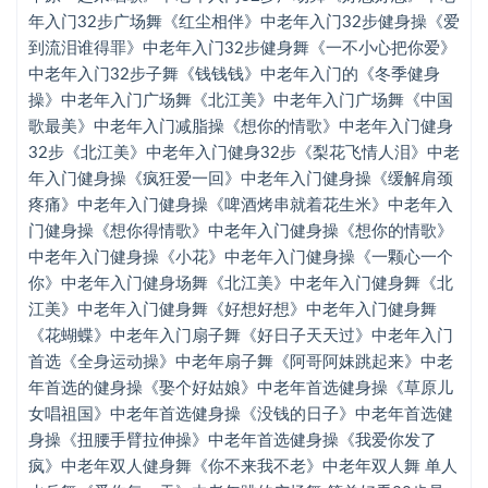
年入门32步广场舞《红尘相伴》中老年入门32步健身操《爱
新手入门32步广场舞《北江美》
到流泪谁得罪》中老年入门32步健身舞《一不小心把你爱》
新手入门32步广场舞《今夜会不会想我》
中老年入门32步子舞《钱钱钱》中老年入门的《冬季健身
操》中老年入门广场舞《北江美》中老年入门广场舞《中国
一首《酒醉的蝴蝶》火遍大江南北 大妈们每晚必跳 跳出健康
歌最美》中老年入门减脂操《想你的情歌》中老年入门健身
32步《北江美》中老年入门健身32步《梨花飞情人泪》中老
优美入门中三广场舞《心在路上》
年入门健身操《疯狂爱一回》中老年入门健身操《缓解肩颈
岳云鹏一曲《最亲的人》
疼痛》中老年入门健身操《啤酒烤串就着花生米》中老年入
门健身操《想你得情歌》中老年入门健身操《想你的情歌》
长扇舞《吻上你的美》
中老年入门健身操《小花》中老年入门健身操《一颗心一个
找了很久的适合中老年的广场舞《北江美》
你》中老年入门健身场舞《北江美》中老年入门健身舞《北
江美》中老年入门健身舞《好想好想》中老年入门健身舞
支英原创健身舞《火辣辣的情》
《花蝴蝶》中老年入门扇子舞《好日子天天过》中老年入门
首选《全身运动操》中老年扇子舞《阿哥阿妹跳起来》中老
中国大妈最爱的健身操《玛尼情歌》
年首选的健身操《娶个好姑娘》中老年首选健身操《草原儿
中老年 变队形广场舞《舞动中国》
女唱祖国》中老年首选健身操《没钱的日子》中老年首选健
身操《扭腰手臂拉伸操》中老年首选健身操《我爱你发了
中老年《广场舞》
疯》中老年双人健身舞《你不来我不老》中老年双人舞 单人
中老年《肩颈保养健身操》