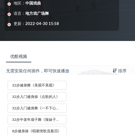
地区：
中国戏曲
语言：
地方戏广场舞
更新：
2022-04-30 15:58
优酷视频
无需安装任何插件，即可快速播放
排序
32步健身舞《美观不美观》
32步入门健身操《点歌的人》
32步入门健身舞《一不下心把你爱》
32步中老年扇子舞《辣妹子不怕辣》
8步健身操《唱着情歌流着泪》