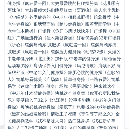
健身操《疯狂爱一回》大妈最爱跳的扭腰摆胯舞《花儿哪有
大妈们最爱《健身操》
阿妹俏》大叔带领大妈们跳网红舞《耍酒疯》单人水兵风格
《尘缘梦》冬季健身的《中老年扭腰减肥操》给您推荐《中
大妈们最爱的《入门燃脂健身操》
老年健身操》跟我背面跳《踏步健身操》跟着背面学跳《中
老年佳木斯操》广场舞《你开心所以我快乐》广场舞《中国
大妈们最爱的健身操《山那边》
红》广场最流行的《佳木斯健身操》好看优美的32步广场舞
大妈们最爱的健身操《为自己干杯》
《听心》缓解肩颈疼 减肥操《疯狂爱一回》缓解肩颈疼痛
减肥操《疯狂爱一回》缓解压力健身操《动感32步》火爆的
大妈们最爱健身操《你给我的爱》
中老年健身舞《北江美》加长版 中老年的健身操《肩颈全身
大妈入门健身操《疯狂爱一回》
运动减肥操》肩颈保养入门健身操《玛尼情歌》肩颈不好 练
练很舒服《中老年入门健身操》减肥必跳的健身操《点歌的
大妈最爱跳的扭腰摆胯舞《花儿哪有阿妹俏》
人》简单好看优美《广场舞》简单健身操《一路有爱》简单
易学《迷你佳木斯》健身广场舞《需要你陪》快来跳这个
大叔带领大妈们跳网红舞《耍酒疯》
《中老年佳木斯健身操》快跳这个健身舞《你开心所以我快
单人水兵风格《尘缘梦》
乐》零基础入门32步《北江美》没事多跳跳《中老年入门健
身操》每晚必跳的健身操《爱疯了》您要找的中老年健身操
冬季健身的《中老年扭腰减肥操》
《漂亮的姑娘嫁给我》情歌王子祁隆《等你等了那么久》全
给您推荐《中老年健身操》
民健身操教学《我不是啥大哥》热门健身操《我在断桥等
你》入门32步广场舞《北江美》入门的健身操《想你的情》