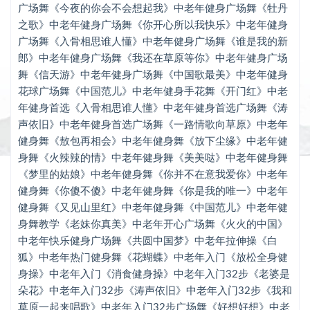
广场舞《今夜的你会不会想起我》中老年健身广场舞《牡丹
情歌王子祁隆《等你等了那么久》
之歌》中老年健身广场舞《你开心所以我快乐》中老年健身
全民健身操教学《我不是啥大哥》
广场舞《入骨相思谁人懂》中老年健身广场舞《谁是我的新
郎》中老年健身广场舞《我还在草原等你》中老年健身广场
热门健身操《我在断桥等你》
舞《信天游》中老年健身广场舞《中国歌最美》中老年健身
花球广场舞《中国范儿》中老年健身手花舞《开门红》中老
入门32步广场舞《北江美》
年健身首选《入骨相思谁人懂》中老年健身首选广场舞《涛
入门的健身操《想你的情》
声依旧》中老年健身首选广场舞《一路情歌向草原》中老年
健身舞《敖包再相会》中老年健身舞《放下尘缘》中老年健
适合初学和中老年的广场舞《你开心我快乐》
身舞《火辣辣的情》中老年健身舞《美美哒》中老年健身舞
适合中老年的《瘦身健身操》
《梦里的姑娘》中老年健身舞《你并不在意我爱你》中老年
健身舞《你傻不傻》中老年健身舞《你是我的唯一》中老年
适合中老年健身的减肥操《啤酒烤串就着花生米》
健身舞《又见山里红》中老年健身舞《中国范儿》中老年健
身舞教学《老妹你真美》中老年开心广场舞《火火的中国》
适合中老年朋友的广场舞《红尘一场梦》
中老年快乐健身广场舞《共圆中国梦》中老年拉伸操《白
适合中老年朋友的广场舞《你是我的缘》
狐》中老年热门健身舞《花蝴蝶》中老年入门《放松全身健
身操》中老年入门《消食健身操》中老年入门32步《老婆是
文君广场舞《情歌飞扬》
朵花》中老年入门32步《涛声依旧》中老年入门32步《我和
新手入门32步《北江美》
草原一起来唱歌》中老年入门32步广场舞《好想好想》中老