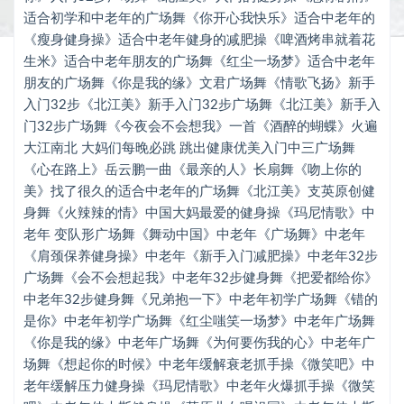
跟我背面跳《踏步健身操》
适合初学和中老年的广场舞《你开心我快乐》适合中老年的
跟着背面学跳《中老年佳木斯操》
《瘦身健身操》适合中老年健身的减肥操《啤酒烤串就着花
生米》适合中老年朋友的广场舞《红尘一场梦》适合中老年
广场舞《你开心所以我快乐》
朋友的广场舞《你是我的缘》文君广场舞《情歌飞扬》新手
入门32步《北江美》新手入门32步广场舞《北江美》新手入
广场舞《中国红》
门32步广场舞《今夜会不会想我》一首《酒醉的蝴蝶》火遍
广场最流行的《佳木斯健身操》
大江南北 大妈们每晚必跳 跳出健康优美入门中三广场舞
《心在路上》岳云鹏一曲《最亲的人》长扇舞《吻上你的
好看优美的32步广场舞《听心》
美》找了很久的适合中老年的广场舞《北江美》支英原创健
缓解肩颈疼 减肥操《疯狂爱一回》
身舞《火辣辣的情》中国大妈最爱的健身操《玛尼情歌》中
老年 变队形广场舞《舞动中国》中老年《广场舞》中老年
缓解肩颈疼痛 减肥操《疯狂爱一回》
《肩颈保养健身操》中老年《新手入门减肥操》中老年32步
广场舞《会不会想起我》中老年32步健身舞《把爱都给你》
缓解压力健身操《动感32步》
中老年32步健身舞《兄弟抱一下》中老年初学广场舞《错的
火爆的中老年健身舞《北江美》
是你》中老年初学广场舞《红尘嗤笑一场梦》中老年广场舞
《你是我的缘》中老年广场舞《为何要伤我的心》中老年广
加长版 中老年的健身操《肩颈全身运动减肥操》
场舞《想起你的时候》中老年缓解衰老抓手操《微笑吧》中
肩颈保养入门健身操《玛尼情歌》
老年缓解压力健身操《玛尼情歌》中老年火爆抓手操《微笑