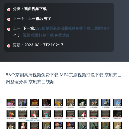
分类：
戏曲视频下载
上一个：
上一篇:没有了
上一
下一篇:
120部越剧高清戏曲视频免费下载，越剧MP4
个：
视频 批量打包下载 免费戏曲
更新：
2023-06-17T22:02:17
96个京剧高清视频免费下载 MP4京剧视频打包下载 京剧戏曲
网整理分享 京剧戏曲视频