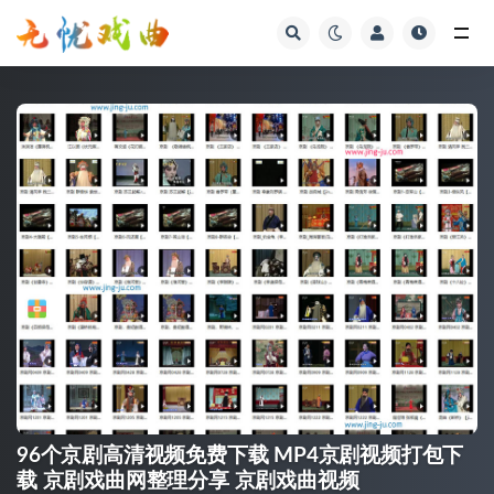
视频
96个京剧高清视频免费下载 MP4京剧视频打包下
载 京剧戏曲网整理分享 京剧戏曲视频